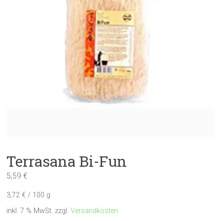
Terrasana Bi-Fun
5,59
€
3,72
€
/
100
g
inkl. 7 % MwSt.
zzgl.
Versandkosten