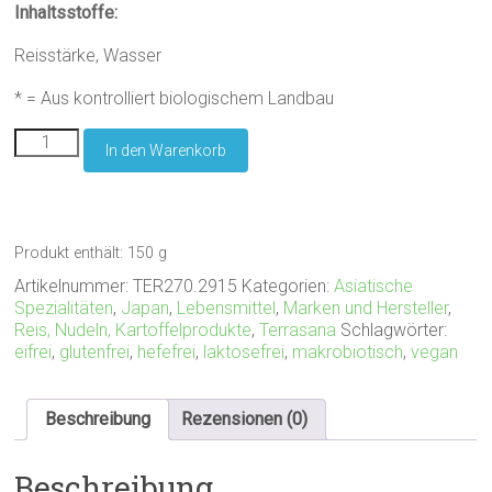
Inhaltsstoffe:
Reisstärke, Wasser
* = Aus kontrolliert biologischem Landbau
Terrasana
In den Warenkorb
Bi-
Fun
Menge
Produkt enthält: 150
g
Artikelnummer:
TER270.2915
Kategorien:
Asiatische
Spezialitäten
,
Japan
,
Lebensmittel
,
Marken und Hersteller
,
Reis, Nudeln, Kartoffelprodukte
,
Terrasana
Schlagwörter:
eifrei
,
glutenfrei
,
hefefrei
,
laktosefrei
,
makrobiotisch
,
vegan
Beschreibung
Rezensionen (0)
Beschreibung