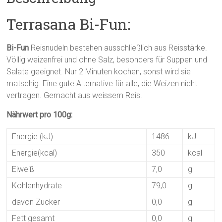
Terrasana Bi-Fun:
Bi-Fun
Reisnudeln bestehen ausschließlich aus Reisstärke.
Völlig weizenfrei und ohne Salz, besonders für Suppen und
Salate geeignet. Nur 2 Minuten kochen, sonst wird sie
matschig. Eine gute Alternative für alle, die Weizen nicht
vertragen. Gemacht aus weissem Reis.
Nährwert pro 100g:
Energie (kJ)
1486
kJ
Energie(kcal)
350
kcal
Eiweiß
7,0
g
Kohlenhydrate
79,0
g
davon Zucker
0,0
g
Fett gesamt
0,0
g