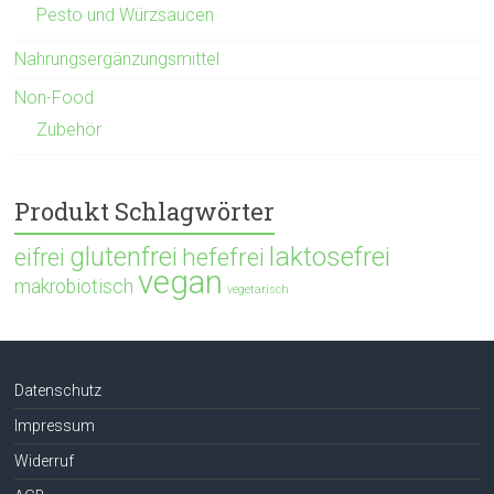
Pesto und Würzsaucen
Nahrungsergänzungsmittel
Non-Food
Zubehör
Produkt Schlagwörter
glutenfrei
laktosefrei
hefefrei
eifrei
vegan
makrobiotisch
vegetarisch
Datenschutz
Impressum
Widerruf