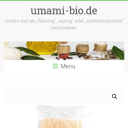
Zum
umami-bio.de
Inhalt
springen
Umami wird als „fleischig“, „würzig“ oder „wohlschmeckend“
beschrieben
Menü