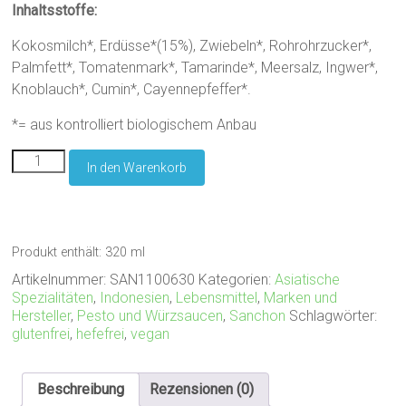
Inhaltsstoffe:
Kokosmilch*, Erdüsse*(15%), Zwiebeln*, Rohrohrzucker*,
Palmfett*, Tomatenmark*, Tamarinde*, Meersalz, Ingwer*,
Knoblauch*, Cumin*, Cayennepfeffer*.
*= aus kontrolliert biologischem Anbau
Sanchon
In den Warenkorb
Erdnusssauce
Sate
Menge
Produkt enthält: 320
ml
Artikelnummer:
SAN1100630
Kategorien:
Asiatische
Spezialitäten
,
Indonesien
,
Lebensmittel
,
Marken und
Hersteller
,
Pesto und Würzsaucen
,
Sanchon
Schlagwörter:
glutenfrei
,
hefefrei
,
vegan
Beschreibung
Rezensionen (0)