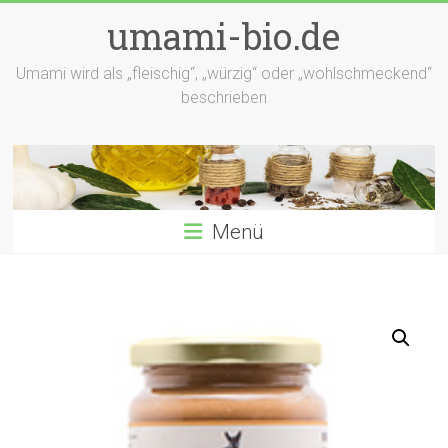
Zum
umami-bio.de
Inhalt
springen
Umami wird als „fleischig“, „würzig“ oder „wohlschmeckend“
beschrieben
Menü