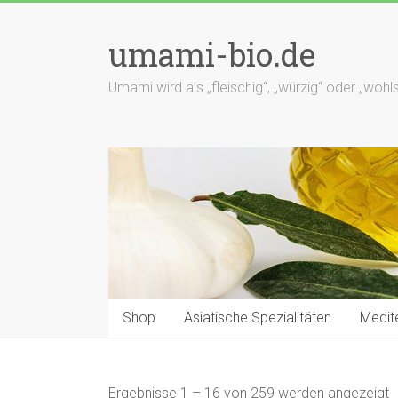
Zum
Inhalt
umami-bio.de
springen
Umami wird als „fleischig“, „würzig“ oder „wo
Shop
Asiatische Spezialitäten
Medite
Ergebnisse 1 – 16 von 259 werden angezeigt