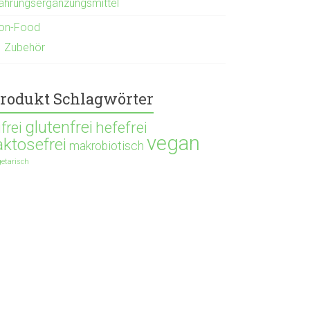
ahrungsergänzungsmittel
on-Food
Zubehör
rodukt Schlagwörter
glutenfrei
hefefrei
ifrei
vegan
aktosefrei
makrobiotisch
getarisch