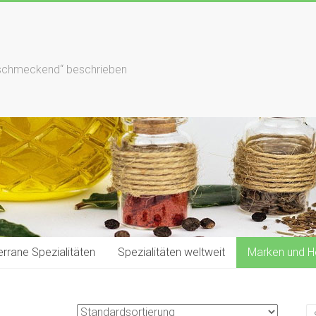
hlschmeckend“ beschrieben
rrane Spezialitäten
Spezialitäten weltweit
Marken und He