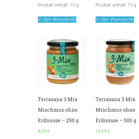
Produkt enthält: 13
g
Produkt enthält: 13
g
In den Warenkorb
In den Warenkorb
Terrasana 3 Mix
Terrasana 3 Mix
Mischmus ohne
Mischmus ohne
Erdnüsse – 250 g
Erdnüsse – 500 g
8,39
€
14,39
€