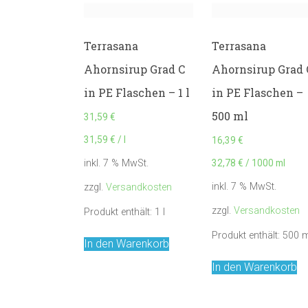
Terrasana
Terrasana
Ahornsirup Grad C
Ahornsirup Grad 
in PE Flaschen – 1 l
in PE Flaschen –
500 ml
31,59
€
31,59
€
/
l
16,39
€
32,78
€
/
1000
ml
inkl. 7 % MwSt.
inkl. 7 % MwSt.
zzgl.
Versandkosten
zzgl.
Versandkosten
Produkt enthält: 1
l
Produkt enthält: 500
m
In den Warenkorb
In den Warenkorb