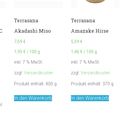
Terrasana
Terrasana
C
Akadashi Miso
Amazake Hirse
7,69
€
5,39
€
1,93
€
/
100
g
1,46
€
/
100
g
inkl. 7 % MwSt.
inkl. 7 % MwSt.
zzgl.
Versandkosten
zzgl.
Versandkosten
Produkt enthält: 400
g
Produkt enthält: 370
g
In den Warenkorb
In den Warenkorb
l