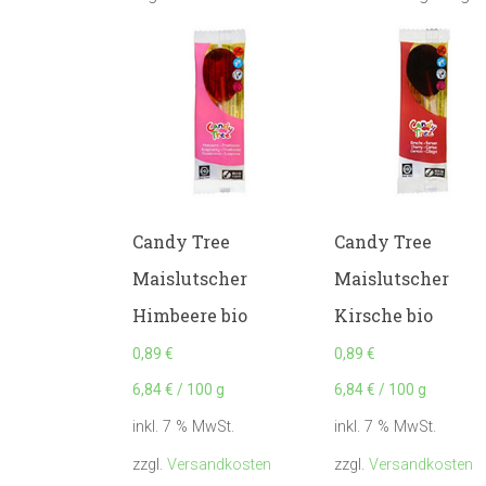
Candy Tree
Candy Tree
Maislutscher
Maislutscher
Himbeere bio
Kirsche bio
0,89
€
0,89
€
6,84
€
/
100
g
6,84
€
/
100
g
inkl. 7 % MwSt.
inkl. 7 % MwSt.
zzgl.
Versandkosten
zzgl.
Versandkosten