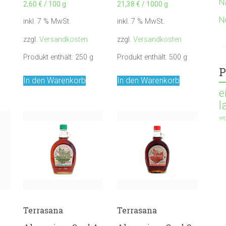
N
2,60
€
/
100
g
21,38
€
/
1000
g
N
inkl. 7 % MwSt.
inkl. 7 % MwSt.
zzgl.
Versandkosten
zzgl.
Versandkosten
Produkt enthält: 250
g
Produkt enthält: 500
g
P
In den Warenkorb
In den Warenkorb
e
l
ve
Terrasana
Terrasana