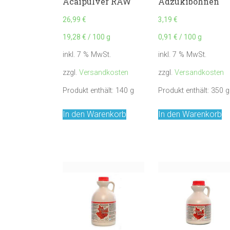
Acaipulver RAW
Adzukibohnen
26,99
€
3,19
€
19,28
€
/
100
g
0,91
€
/
100
g
inkl. 7 % MwSt.
inkl. 7 % MwSt.
zzgl.
Versandkosten
zzgl.
Versandkosten
Produkt enthält: 140
g
Produkt enthält: 350
g
In den Warenkorb
In den Warenkorb