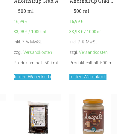
Ahornsirup Grad A
Ahornsirup Grad C
– 500 ml
– 500 ml
16,99
€
16,99
€
33,98
€
/
1000
ml
33,98
€
/
1000
ml
inkl. 7 % MwSt.
inkl. 7 % MwSt.
zzgl.
Versandkosten
zzgl.
Versandkosten
Produkt enthält: 500
ml
Produkt enthält: 500
ml
In den Warenkorb
In den Warenkorb