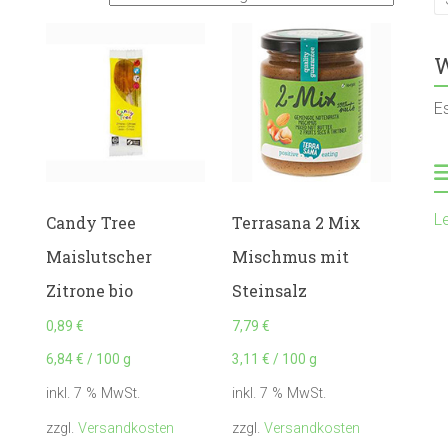
W
E
L
Candy Tree
Terrasana 2 Mix
Maislutscher
Mischmus mit
Zitrone bio
Steinsalz
0,89
€
7,79
€
6,84
€
/
100
g
3,11
€
/
100
g
inkl. 7 % MwSt.
inkl. 7 % MwSt.
zzgl.
Versandkosten
zzgl.
Versandkosten