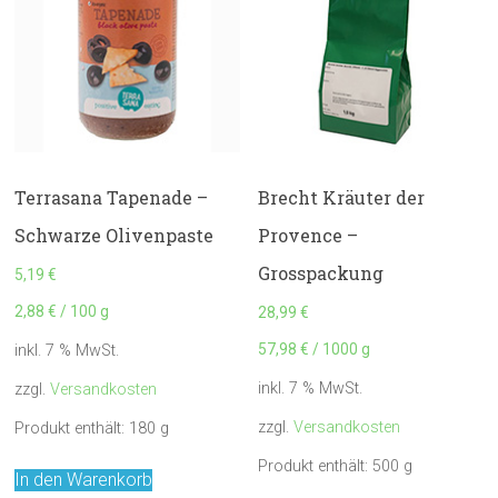
Terrasana Tapenade –
Brecht Kräuter der
Schwarze Olivenpaste
Provence –
Grosspackung
5,19
€
2,88
€
/
100
g
28,99
€
57,98
€
/
1000
g
inkl. 7 % MwSt.
inkl. 7 % MwSt.
zzgl.
Versandkosten
zzgl.
Versandkosten
Produkt enthält: 180
g
Produkt enthält: 500
g
In den Warenkorb