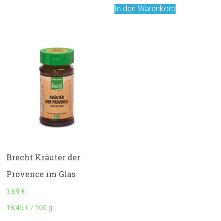
In den Warenkorb
Brecht Kräuter der
Provence im Glas
3,69
€
18,45
€
/
100
g