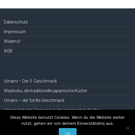
Datenschutz
Impressum
Widerruf
AGB
Umami – Der 5. Geschmack
Washoku, die traditionelle japanische Küche
Umami – der fünfte Geschmack
Umami hat den Ursprung in der japanischen Küche
Diese Website benutzt Cookies. Wenn du die Website weiter
nutzt, gehen wir von deinem Einverständnis aus.
Copyright © 2026
umami-bio.de
. Alle Rechte vorbehalten.
OK