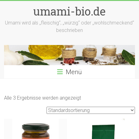
Zum
umami-bio.de
Inhalt
springen
Umami wird als „fleischig“, „würzig“ oder „wohlschmeckend“
beschrieben
Menü
Alle 3 Ergebnisse werden angezeigt