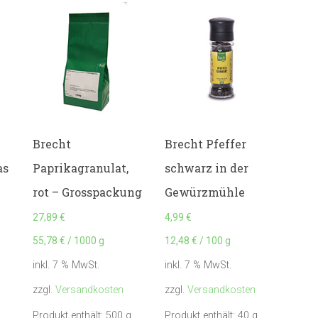
Brecht
Brecht Pfeffer
as
Paprikagranulat,
schwarz in der
rot – Grosspackung
Gewürzmühle
27,89
€
4,99
€
55,78
€
/
1000
g
12,48
€
/
100
g
inkl. 7 % MwSt.
inkl. 7 % MwSt.
zzgl.
Versandkosten
zzgl.
Versandkosten
Produkt enthält: 500
g
Produkt enthält: 40
g