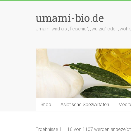
Zum
Inhalt
umami-bio.de
springen
Umami wird als „fleischig“, „würzig“ oder „wo
Shop
Asiatische Spezialitäten
Medite
Ergebnisse 1 – 16 von 1107 werden angezeigt