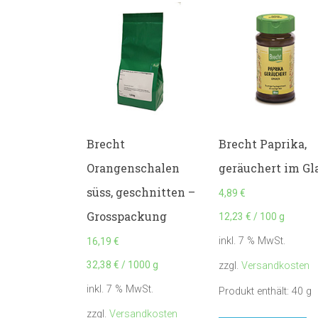
Brecht
Brecht Paprika,
Orangenschalen
geräuchert im Gl
süss, geschnitten –
4,89
€
Grosspackung
12,23
€
/
100
g
inkl. 7 % MwSt.
16,19
€
32,38
€
/
1000
g
zzgl.
Versandkosten
inkl. 7 % MwSt.
Produkt enthält: 40
g
zzgl.
Versandkosten