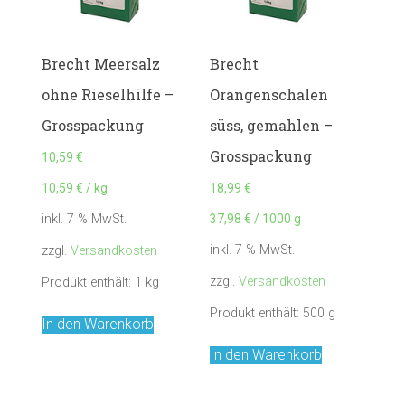
Brecht Meersalz
Brecht
,
ohne Rieselhilfe –
Orangenschalen
Grosspackung
süss, gemahlen –
Grosspackung
10,59
€
10,59
€
/
kg
18,99
€
37,98
€
/
1000
g
inkl. 7 % MwSt.
inkl. 7 % MwSt.
zzgl.
Versandkosten
zzgl.
Versandkosten
Produkt enthält: 1
kg
Produkt enthält: 500
g
In den Warenkorb
In den Warenkorb