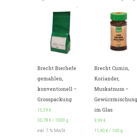
Brecht Bierhefe
Brecht Cumin,
gemahlen,
Koriander,
konventionell –
Muskatnuss –
Grosspackung
Gewürzmischun
im Glas
15,39
€
30,78
€
/
1000
g
3,99
€
11,40
€
/
100
g
inkl. 7 % MwSt.