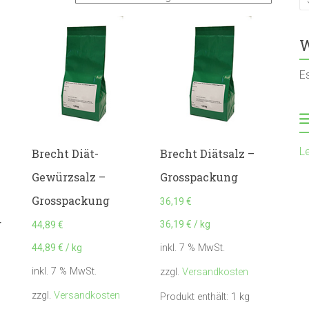
W
E
L
Brecht Diät-
Brecht Diätsalz –
Gewürzsalz –
Grosspackung
Grosspackung
36,19
€
g
36,19
€
/
kg
44,89
€
44,89
€
/
kg
inkl. 7 % MwSt.
inkl. 7 % MwSt.
zzgl.
Versandkosten
zzgl.
Versandkosten
Produkt enthält: 1
kg