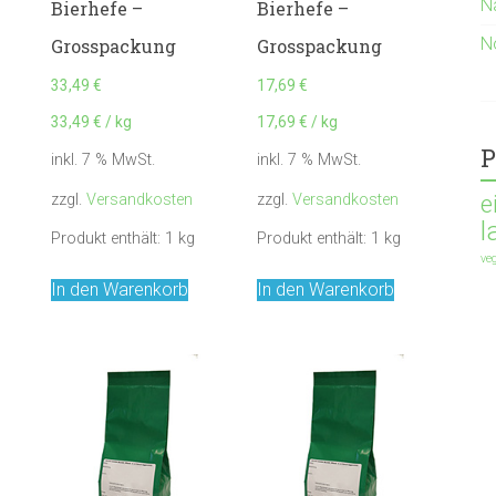
N
Bierhefe –
Bierhefe –
N
Grosspackung
Grosspackung
33,49
€
17,69
€
33,49
€
/
kg
17,69
€
/
kg
P
inkl. 7 % MwSt.
inkl. 7 % MwSt.
zzgl.
Versandkosten
zzgl.
Versandkosten
e
l
Produkt enthält: 1
kg
Produkt enthält: 1
kg
ve
In den Warenkorb
In den Warenkorb