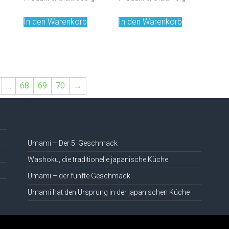
In den Warenkorb
In den Warenkorb
…
68
69
70
→
Umami – Der 5. Geschmack
Washoku, die traditionelle japanische Küche
Umami – der fünfte Geschmack
Umami hat den Ursprung in der japanischen Küche