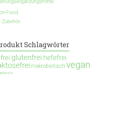
ahrungsergänzungsmittel
on-Food
Zubehör
rodukt Schlagwörter
glutenfrei
hefefrei
ifrei
vegan
aktosefrei
makrobiotisch
getarisch