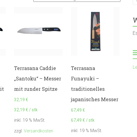
W
E
L
Terrasana Caddie
Terrasana
„Santoku“ – Messer
Funayuki –
it
mit runder Spitze
traditionelles
japanisches Messer
32,19
€
32,19
€
/
stk
67,49
€
67,49
€
/
stk
inkl. 19 % MwSt.
inkl. 19 % MwSt.
zzgl.
Versandkosten