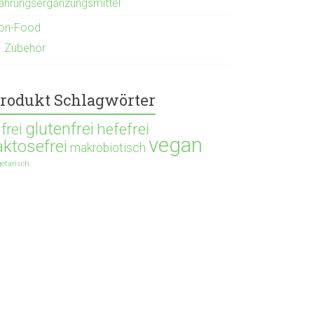
ahrungsergänzungsmittel
on-Food
Zubehör
rodukt Schlagwörter
glutenfrei
hefefrei
ifrei
vegan
aktosefrei
makrobiotisch
getarisch