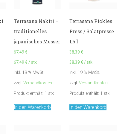
ki
Terrasana Nakiri –
Terrasana Pickles
traditionelles
Press / Salatpresse
japanisches Messer
1,6 l
67,49
€
38,39
€
67,49
€
/
stk
38,39
€
/
stk
inkl. 19 % MwSt.
inkl. 19 % MwSt.
zzgl.
Versandkosten
zzgl.
Versandkosten
Produkt enthält: 1
stk
Produkt enthält: 1
stk
In den Warenkorb
In den Warenkorb