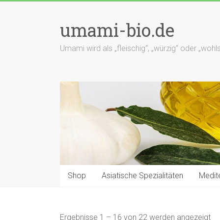
Zum
Inhalt
umami-bio.de
springen
Umami wird als „fleischig“, „würzig“ oder „wo
Shop
Asiatische Spezialitäten
Medite
Ergebnisse 1 – 16 von 22 werden angezeigt