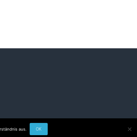
rständnis aus.
OK