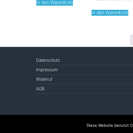
In den Warenkorb
In den Warenkorb
Datenschutz
Impressum
Widerruf
AGB
Copyright © 2026
umami-bio.de
. Alle Rechte vorbehalten.
Diese Website benutzt C
Theme:
Accelerate
von ThemeGrill. Präsentiert von
WordPress
.