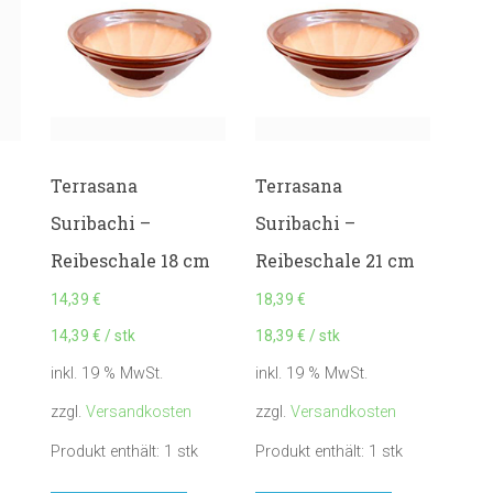
Terrasana
Terrasana
Suribachi –
Suribachi –
Reibeschale 18 cm
Reibeschale 21 cm
14,39
€
18,39
€
14,39
€
/
stk
18,39
€
/
stk
inkl. 19 % MwSt.
inkl. 19 % MwSt.
zzgl.
Versandkosten
zzgl.
Versandkosten
Produkt enthält: 1
stk
Produkt enthält: 1
stk