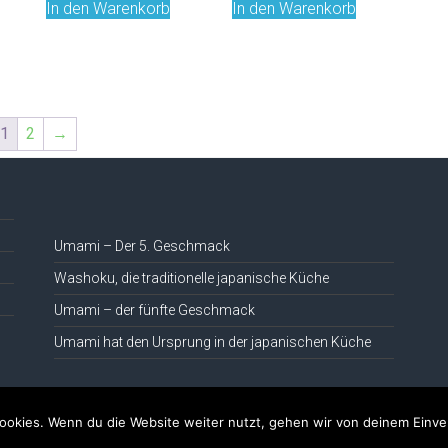
In den Warenkorb
In den Warenkorb
1
2
→
Umami – Der 5. Geschmack
Washoku, die traditionelle japanische Küche
Umami – der fünfte Geschmack
Umami hat den Ursprung in der japanischen Küche
ookies. Wenn du die Website weiter nutzt, gehen wir von deinem Einve