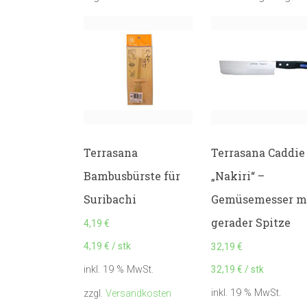
Terrasana
Terrasana Caddie
Bambusbürste für
„Nakiri“ –
Suribachi
Gemüsemesser m
gerader Spitze
4,19
€
4,19
€
/
stk
32,19
€
32,19
€
/
stk
inkl. 19 % MwSt.
inkl. 19 % MwSt.
zzgl.
Versandkosten