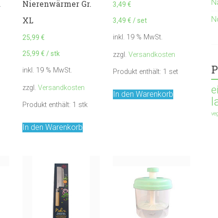
N
.
Nierenwärmer Gr.
3,49
€
N
XL
3,49
€
/
set
inkl. 19 % MwSt.
25,99
€
25,99
€
/
stk
zzgl.
Versandkosten
P
inkl. 19 % MwSt.
Produkt enthält: 1
set
zzgl.
Versandkosten
e
In den Warenkorb
l
Produkt enthält: 1
stk
ve
In den Warenkorb