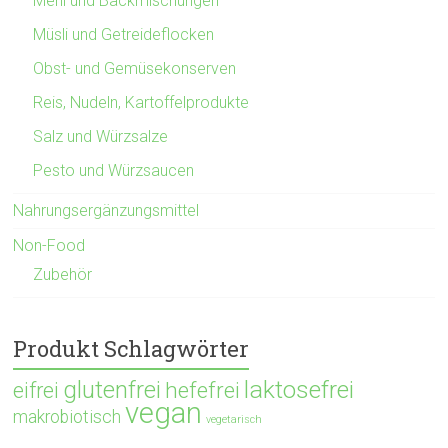
Mehl und Backmischungen
Müsli und Getreideflocken
Obst- und Gemüsekonserven
Reis, Nudeln, Kartoffelprodukte
Salz und Würzsalze
Pesto und Würzsaucen
Nahrungsergänzungsmittel
Non-Food
Zubehör
Produkt Schlagwörter
glutenfrei
laktosefrei
hefefrei
eifrei
vegan
makrobiotisch
vegetarisch