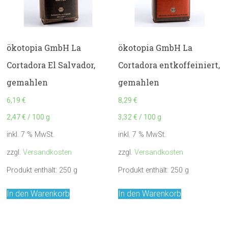
ökotopia GmbH La
ökotopia GmbH La
Cortadora El Salvador,
Cortadora entkoffeiniert,
gemahlen
gemahlen
6,19
€
8,29
€
2,47
€
/
100
g
3,32
€
/
100
g
inkl. 7 % MwSt.
inkl. 7 % MwSt.
zzgl.
Versandkosten
zzgl.
Versandkosten
Produkt enthält: 250
g
Produkt enthält: 250
g
In den Warenkorb
In den Warenkorb