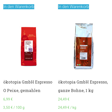
In den Warenkorb
In den Warenkorb
ökotopia GmbH Espresso
ökotopia GmbH Espresso,
O Peixe, gemahlen
ganze Bohne, 1 kg
6,99
€
24,49
€
3,50
€
/
100
g
24,49
€
/
kg