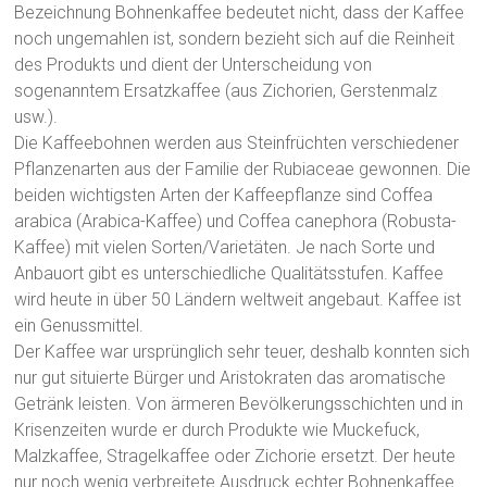
Bezeichnung Bohnenkaffee bedeutet nicht, dass der Kaffee
noch ungemahlen ist, sondern bezieht sich auf die Reinheit
des Produkts und dient der Unterscheidung von
sogenanntem Ersatzkaffee (aus Zichorien, Gerstenmalz
usw.).
Die Kaffeebohnen werden aus Steinfrüchten verschiedener
Pflanzenarten aus der Familie der Rubiaceae gewonnen. Die
beiden wichtigsten Arten der Kaffeepflanze sind Coffea
arabica (Arabica-Kaffee) und Coffea canephora (Robusta-
Kaffee) mit vielen Sorten/Varietäten. Je nach Sorte und
Anbauort gibt es unterschiedliche Qualitätsstufen. Kaffee
wird heute in über 50 Ländern weltweit angebaut. Kaffee ist
ein Genussmittel.
Der Kaffee war ursprünglich sehr teuer, deshalb konnten sich
nur gut situierte Bürger und Aristokraten das aromatische
Getränk leisten. Von ärmeren Bevölkerungsschichten und in
Krisenzeiten wurde er durch Produkte wie Muckefuck,
Malzkaffee, Stragelkaffee oder Zichorie ersetzt. Der heute
nur noch wenig verbreitete Ausdruck echter Bohnenkaffee