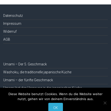
Datenschutz
Impressum
Widerruf
AGB
Umami – Der 5. Geschmack
Washoku, die traditionelle japanische Küche
Umami – der fünfte Geschmack
Umami hat den Ursprung in der japanischen Küche
Diese Website benutzt Cookies. Wenn du die Website weiter
nutzt, gehen wir von deinem Einverständnis aus.
Copyright © 2026
umami-bio.de
. Alle Rechte vorbehalten.
OK