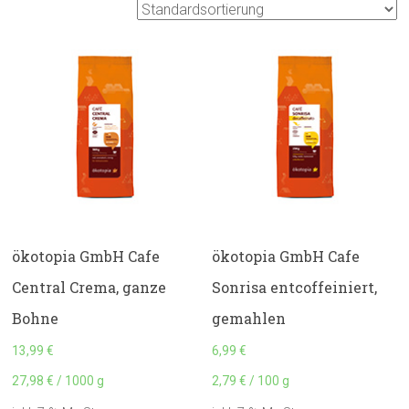
ökotopia GmbH Cafe
ökotopia GmbH Cafe
Central Crema, ganze
Sonrisa entcoffeiniert,
Bohne
gemahlen
13,99
€
6,99
€
27,98
€
/
1000
g
2,79
€
/
100
g