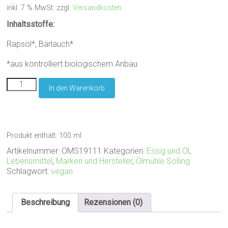
inkl. 7 % MwSt.
zzgl.
Versandkosten
Inhaltsstoffe:
Rapsöl*, Bärlauch*
*aus kontrolliert biologischem Anbau
Ölmühle
In den Warenkorb
Solling
Würzöl
Bärlauch,
100
ml
Produkt enthält: 100
ml
Menge
Artikelnummer:
OMS19111
Kategorien:
Essig und Öl
,
Lebensmittel
,
Marken und Hersteller
,
Ölmühle Solling
Schlagwort:
vegan
Beschreibung
Rezensionen (0)