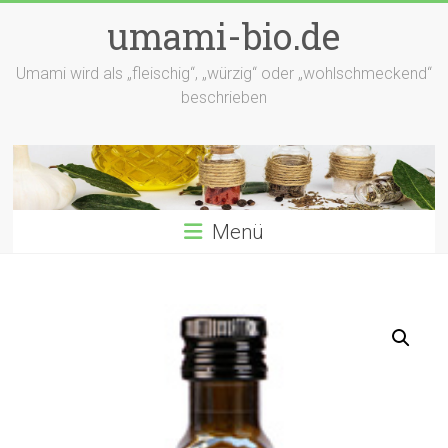
Zum
umami-bio.de
Inhalt
springen
Umami wird als „fleischig“, „würzig“ oder „wohlschmeckend“
beschrieben
Menü