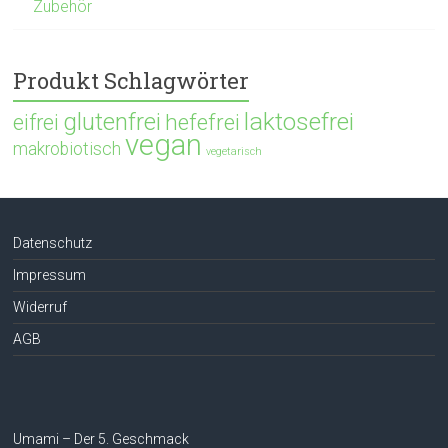
Zubehör
Produkt Schlagwörter
glutenfrei
laktosefrei
hefefrei
eifrei
vegan
makrobiotisch
vegetarisch
Datenschutz
Impressum
Widerruf
AGB
Umami – Der 5. Geschmack