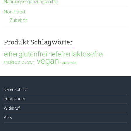
Nahrungsergänzungsmittel
Non-Food
Zubehör
Produkt Schlagwörter
glutenfrei
laktosefrei
hefefrei
eifrei
vegan
makrobiotisch
vegetarisch
Datenschutz
Impressum
Widerruf
AGB