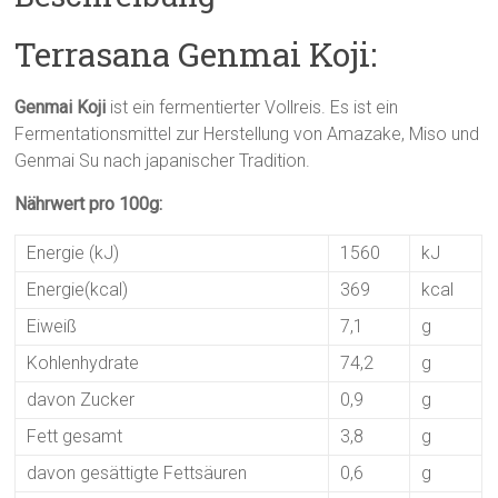
Terrasana Genmai Koji:
Genmai Koji
ist ein fermentierter Vollreis. Es ist ein
Fermentationsmittel zur Herstellung von Amazake, Miso und
Genmai Su nach japanischer Tradition.
Nährwert pro 100g:
Energie (kJ)
1560
kJ
Energie(kcal)
369
kcal
Eiweiß
7,1
g
Kohlenhydrate
74,2
g
davon Zucker
0,9
g
Fett gesamt
3,8
g
davon gesättigte Fettsäuren
0,6
g