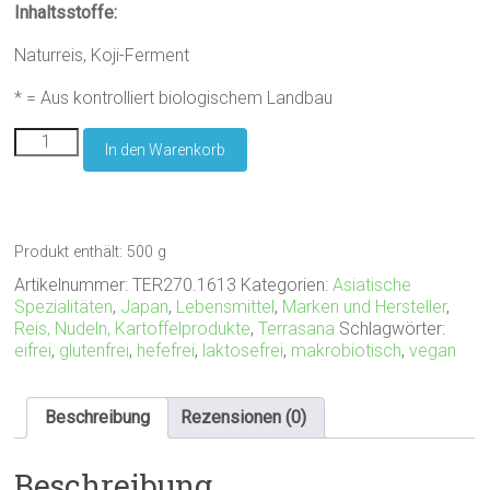
Inhaltsstoffe:
Naturreis, Koji-Ferment
* = Aus kontrolliert biologischem Landbau
Terrasana
In den Warenkorb
Genmai
Koji
Menge
Produkt enthält: 500
g
Artikelnummer:
TER270.1613
Kategorien:
Asiatische
Spezialitäten
,
Japan
,
Lebensmittel
,
Marken und Hersteller
,
Reis, Nudeln, Kartoffelprodukte
,
Terrasana
Schlagwörter:
eifrei
,
glutenfrei
,
hefefrei
,
laktosefrei
,
makrobiotisch
,
vegan
Beschreibung
Rezensionen (0)
Beschreibung