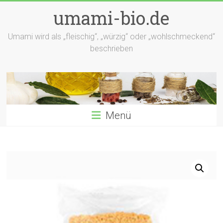
Zum
umami-bio.de
Inhalt
springen
Umami wird als „fleischig“, „würzig“ oder „wohlschmeckend“
beschrieben
Menü