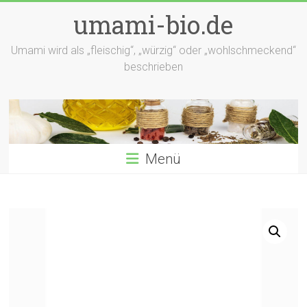
Zum
umami-bio.de
Inhalt
springen
Umami wird als „fleischig“, „würzig“ oder „wohlschmeckend“
beschrieben
Menü