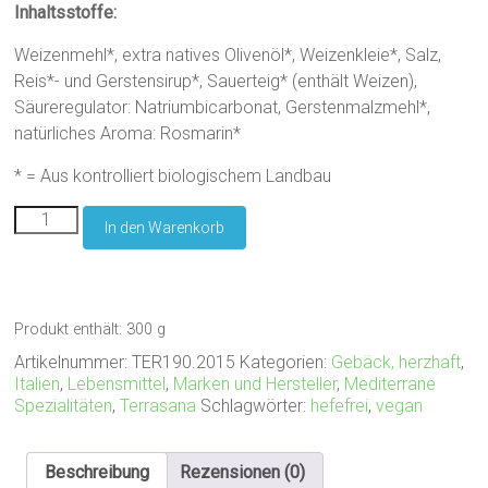
Inhaltsstoffe:
Weizenmehl*, extra natives Olivenöl*, Weizenkleie*, Salz,
Reis*- und Gerstensirup*, Sauerteig* (enthält Weizen),
Säureregulator: Natriumbicarbonat, Gerstenmalzmehl*,
natürliches Aroma: Rosmarin*
* = Aus kontrolliert biologischem Landbau
Terrasana
In den Warenkorb
Cracker
gesalzen
Menge
Produkt enthält: 300
g
Artikelnummer:
TER190.2015
Kategorien:
Gebäck, herzhaft
,
Italien
,
Lebensmittel
,
Marken und Hersteller
,
Mediterrane
Spezialitäten
,
Terrasana
Schlagwörter:
hefefrei
,
vegan
Beschreibung
Rezensionen (0)