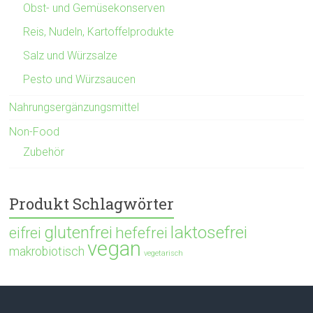
Obst- und Gemüsekonserven
Reis, Nudeln, Kartoffelprodukte
Salz und Würzsalze
Pesto und Würzsaucen
Nahrungsergänzungsmittel
Non-Food
Zubehör
Produkt Schlagwörter
glutenfrei
laktosefrei
hefefrei
eifrei
vegan
makrobiotisch
vegetarisch