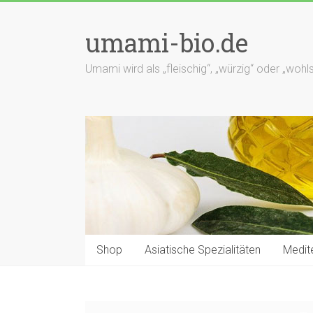
Zum
Inhalt
umami-bio.de
springen
Umami wird als „fleischig“, „würzig“ oder „wo
Shop
Asiatische Spezialitäten
Medite