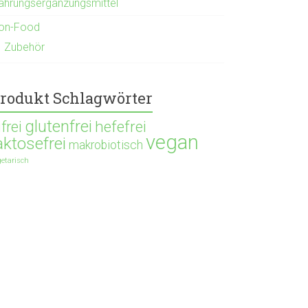
ahrungsergänzungsmittel
on-Food
Zubehör
rodukt Schlagwörter
glutenfrei
hefefrei
ifrei
vegan
aktosefrei
makrobiotisch
getarisch