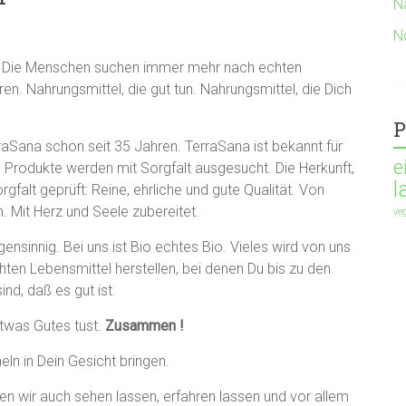
N
N
. Die Menschen suchen immer mehr nach echten
ren. Nahrungsmittel, die gut tun. Nahrungsmittel, die Dich
P
raSana schon seit 35 Jahren. TerraSana ist bekannt für
e
 Produkte werden mit Sorgfalt ausgesucht. Die Herkunft,
l
alt geprüft: Reine, ehrliche und gute Qualität. Von
. Mit Herz und Seele zubereitet.
ve
ensinnig. Bei uns ist Bio echtes Bio. Vieles wird von uns
hten Lebensmittel herstellen, bei denen Du bis zu den
nd, daß es gut ist.
etwas Gutes tust.
Zusammen !
heln in Dein Gesicht bringen.
 wir auch sehen lassen, erfahren lassen und vor allem