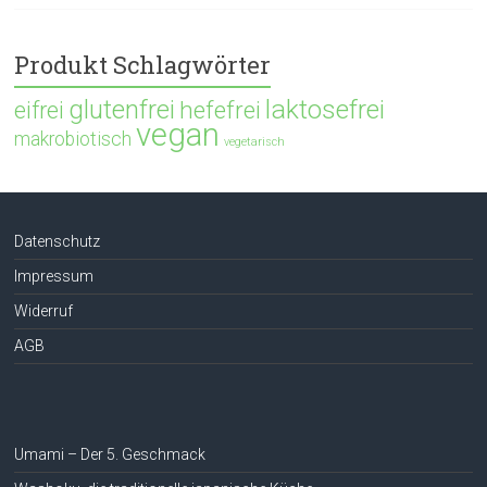
Produkt Schlagwörter
glutenfrei
laktosefrei
hefefrei
eifrei
vegan
makrobiotisch
vegetarisch
Datenschutz
Impressum
Widerruf
AGB
Umami – Der 5. Geschmack