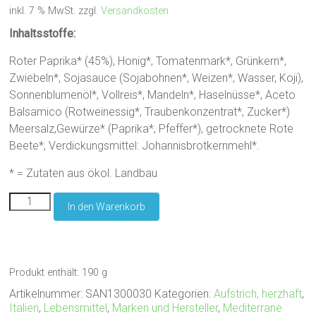
inkl. 7 % MwSt.
zzgl.
Versandkosten
Inhaltsstoffe:
Roter Paprika* (45%), Honig*, Tomatenmark*, Grünkern*,
Zwiebeln*, Sojasauce (Sojabohnen*, Weizen*, Wasser, Koji),
Sonnenblumenöl*, Vollreis*, Mandeln*, Haselnüsse*, Aceto
Balsamico (Rotweinessig*, Traubenkonzentrat*, Zucker*)
Meersalz,Gewürze* (Paprika*, Pfeffer*), getrocknete Rote
Beete*, Verdickungsmittel: Johannisbrotkernmehl*.
* = Zutaten aus ökol. Landbau
Sanchon
In den Warenkorb
Brotaufstrich
Roter
Paprika
Menge
Produkt enthält: 190
g
Artikelnummer:
SAN1300030
Kategorien:
Aufstrich, herzhaft
,
Italien
,
Lebensmittel
,
Marken und Hersteller
,
Mediterrane