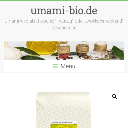
Zum
umami-bio.de
Inhalt
springen
Umami wird als „fleischig“, „würzig“ oder „wohlschmeckend“
beschrieben
Menü