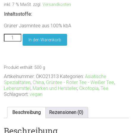
inkl. 7 % MwSt.
zzgl.
Versandkosten
Inhaltsstoffe:
Grüner Jasmintee aus 100% kbA
ökotopia
In den Warenkorb
GmbH
China
Jasmin,
500
g
Produkt enthält: 500
g
Menge
Artikelnummer:
ÖKO21313
Kategorien:
Asiatische
Spezialitäten
,
China
,
Grüntee - Roter Tee - Weißer Tee
,
Lebensmittel
,
Marken und Hersteller
,
Ökotopia
,
Tee
Schlagwort:
vegan
Beschreibung
Rezensionen (0)
Beschreibung