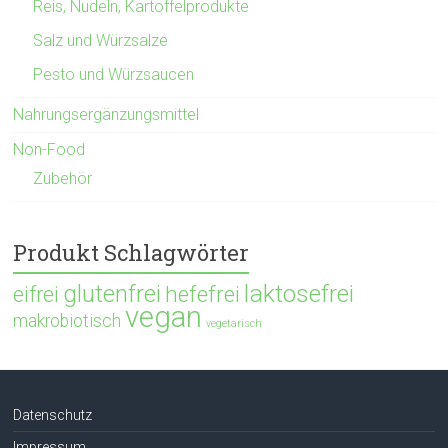
Reis, Nudeln, Kartoffelprodukte
Salz und Würzsalze
Pesto und Würzsaucen
Nahrungsergänzungsmittel
Non-Food
Zubehör
Produkt Schlagwörter
glutenfrei
laktosefrei
hefefrei
eifrei
vegan
makrobiotisch
vegetarisch
Datenschutz
Impressum