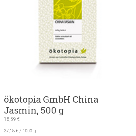
ökotopia GmbH China
Jasmin, 500 g
18,59
€
37,18
€
/
1000
g