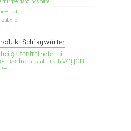
ahrungsergänzungsmittel
on-Food
Zubehör
rodukt Schlagwörter
glutenfrei
hefefrei
ifrei
vegan
aktosefrei
makrobiotisch
getarisch