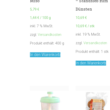
Miso
– Standsieb zum
Dünsten
5,79
€
1,44
€
/
100
g
10,69
€
10,69
€
/
stk
inkl. 7 % MwSt.
inkl. 19 % MwSt.
zzgl.
Versandkosten
zzgl.
Versandkosten
Produkt enthält: 400
g
Produkt enthält: 1
stk
In den Warenkorb
In den Warenkorb