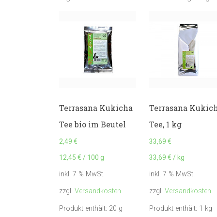
Terrasana Kukicha
Terrasana Kukic
Tee bio im Beutel
Tee, 1 kg
2,49
€
33,69
€
12,45
€
/
100
g
33,69
€
/
kg
inkl. 7 % MwSt.
inkl. 7 % MwSt.
zzgl.
Versandkosten
zzgl.
Versandkosten
Produkt enthält: 20
g
Produkt enthält: 1
kg