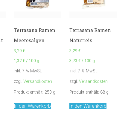
Terrasana Ramen
Terrasana Ramen
it
Meeresalgen
Naturreis
m
3,29
€
3,29
€
1,32
€
/
100
g
3,73
€
/
100
g
inkl. 7 % MwSt.
inkl. 7 % MwSt.
zzgl.
Versandkosten
zzgl.
Versandkosten
Produkt enthält: 250
g
Produkt enthält: 88
g
In den Warenkorb
In den Warenkorb