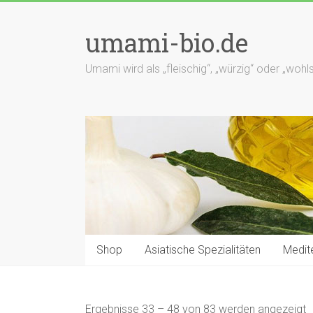
Zum
Inhalt
umami-bio.de
springen
Umami wird als „fleischig“, „würzig“ oder „wo
Shop
Asiatische Spezialitäten
Medite
Ergebnisse 33 – 48 von 83 werden angezeigt