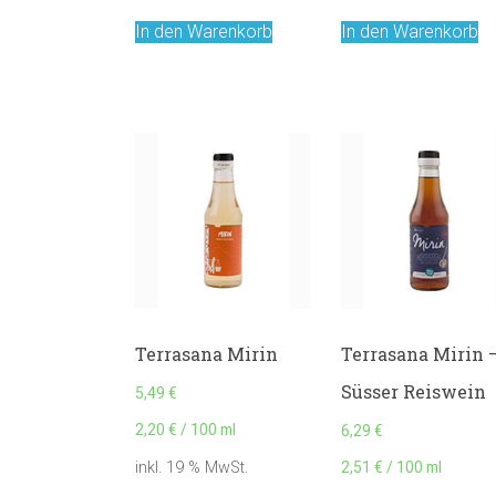
In den Warenkorb
In den Warenkorb
Terrasana Mirin
Terrasana Mirin 
Süsser Reiswein
5,49
€
2,20
€
/
100
ml
6,29
€
2,51
€
/
100
ml
inkl. 19 % MwSt.