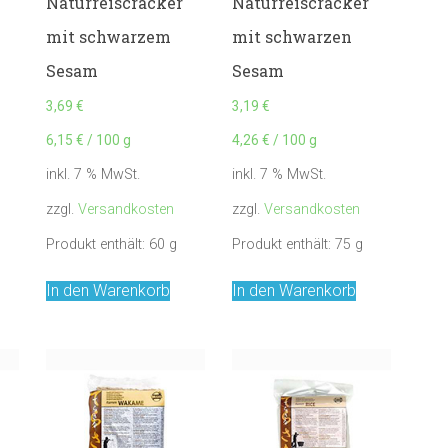
Naturreiscracker
Naturreiscracker
mit schwarzem
mit schwarzen
Sesam
Sesam
3,69
€
3,19
€
6,15
€
/
100
g
4,26
€
/
100
g
inkl. 7 % MwSt.
inkl. 7 % MwSt.
zzgl.
Versandkosten
zzgl.
Versandkosten
Produkt enthält: 60
g
Produkt enthält: 75
g
In den Warenkorb
In den Warenkorb