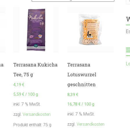
W
E
L
ha
Terrasana Kukicha
Terrasana
Tee, 75 g
Lotuswurzel
geschnitten
4,19
€
5,59
€
/
100
g
8,39
€
16,78
€
/
100
g
inkl. 7 % MwSt.
inkl. 7 % MwSt.
zzgl.
Versandkosten
zzgl.
Versandkosten
Produkt enthält: 75
g