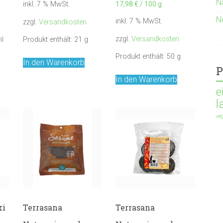
N
17,98
€
/
100
g
inkl. 7 % MwSt.
N
inkl. 7 % MwSt.
zzgl.
Versandkosten
zzgl.
Versandkosten
l
Produkt enthält: 21
g
Produkt enthält: 50
g
In den Warenkorb
P
In den Warenkorb
e
l
ve
ki
Terrasana
Terrasana