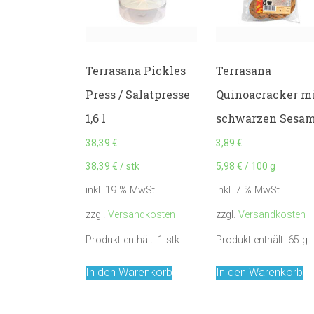
Terrasana Pickles
Terrasana
Press / Salatpresse
Quinoacracker m
1,6 l
schwarzen Sesa
38,39
€
3,89
€
38,39
€
/
stk
5,98
€
/
100
g
inkl. 19 % MwSt.
inkl. 7 % MwSt.
zzgl.
Versandkosten
zzgl.
Versandkosten
Produkt enthält: 1
stk
Produkt enthält: 65
g
In den Warenkorb
In den Warenkorb