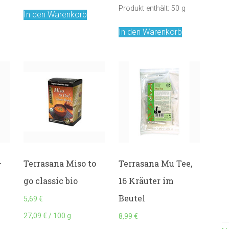
Produkt enthält: 50
g
In den Warenkorb
In den Warenkorb
–
Terrasana Miso to
Terrasana Mu Tee,
go classic bio
16 Kräuter im
Beutel
5,69
€
27,09
€
/
100
g
8,99
€